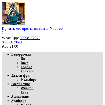
Перейти
к
содержанию
Купить сигареты оптом в Москве
0
WhatsApp:
89998172872
89966079671
9:00-21:00
Белорусские
Nz
Dove
Корона
Калипсо
Дьюти фри
Мальборо
Российские
Winston
Кент
Армянские
Арабские