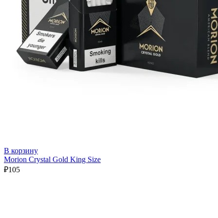
В корзину
Morion Crystal Gold King Size
₽
105