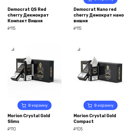
Democrat QS Red
Democrat Nano red
cherry Декмократ
cherry Демократ нано
Компакт Вишня
вишня
₽
115
₽
115
В корзину
В корзину
Morion Crystal Gold
Morion Crystal Gold
Slims
Compact
₽
110
₽
105