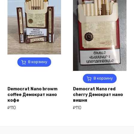
В корзину
В корзину
Democrat Nano browm
Democrat Nano red
coffee Демократ нано
cherry Демократ нано
кофе
вишня
₽
110
₽
110