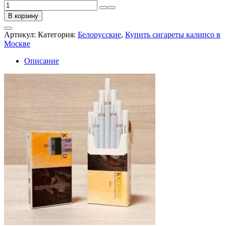
Количество
товара
В корзину
Корона
калипсо
Артикул:
Категория:
Белорусские
,
Купить сигареты калипсо в
компакт
Москве
Описание