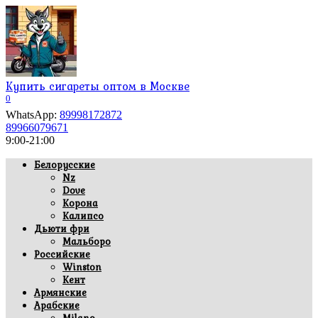
Перейти
к
содержанию
Купить сигареты оптом в Москве
0
WhatsApp:
89998172872
89966079671
9:00-21:00
Белорусские
Nz
Dove
Корона
Калипсо
Дьюти фри
Мальборо
Российские
Winston
Кент
Армянские
Арабские