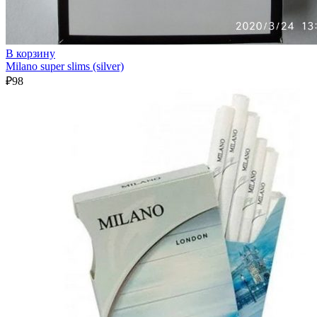
В корзину
Milano super slims (silver)
₽
98