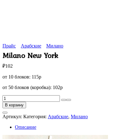
Прайс
Арабские
Милано
Milano New York
₽
102
от 10 блоков: 115р
от 50 блоков (коробка): 102р
Количество
товара
В корзину
Milano
New
Артикул:
Категория:
Арабские
,
Милано
York
Описание