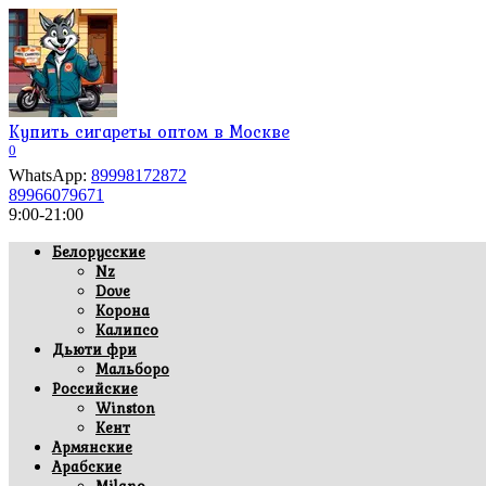
Перейти
к
содержанию
Купить сигареты оптом в Москве
0
WhatsApp:
89998172872
89966079671
9:00-21:00
Белорусские
Nz
Dove
Корона
Калипсо
Дьюти фри
Мальборо
Российские
Winston
Кент
Армянские
Арабские