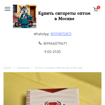
Перейти
к
0
Купить сигареты оптом
содержанию
в Москве
WhatsApp:
89998172872
89966079671
9:00-21:00
Прайс
Арабские
Купить сигареты Манчестер в Москве