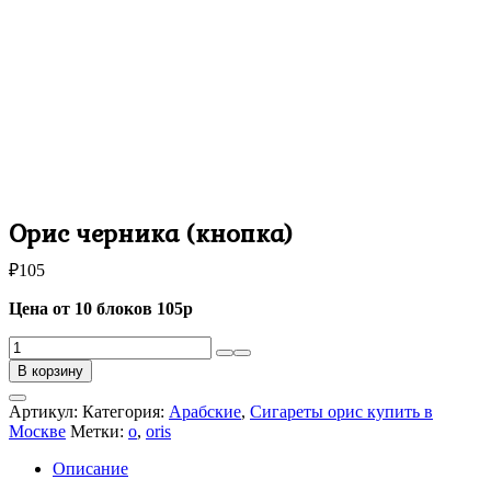
Орис черника (кнопка)
₽
105
Цена от 10 блоков 105р
Количество
товара
В корзину
Орис
черника
Артикул:
Категория:
Арабские
,
Сигареты орис купить в
(кнопка)
Москве
Метки:
o
,
oris
Описание