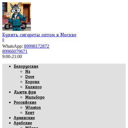
Перейти
к
содержанию
Купить сигареты оптом в Москве
0
WhatsApp:
89998172872
89966079671
9:00-21:00
Белорусские
Nz
Dove
Корона
Калипсо
Дьюти фри
Мальборо
Российские
Winston
Кент
Армянские
Арабские