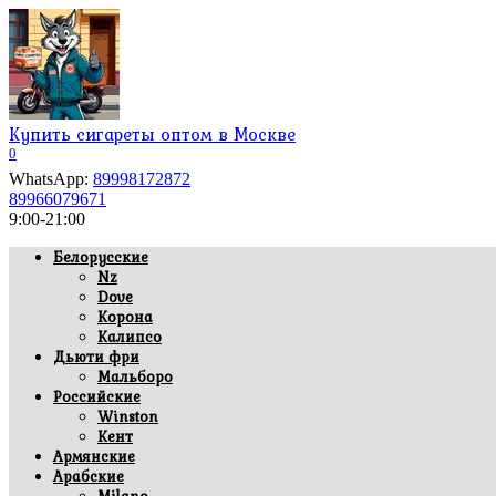
Перейти
к
содержанию
Купить сигареты оптом в Москве
0
WhatsApp:
89998172872
89966079671
9:00-21:00
Белорусские
Nz
Dove
Корона
Калипсо
Дьюти фри
Мальборо
Российские
Winston
Кент
Армянские
Арабские