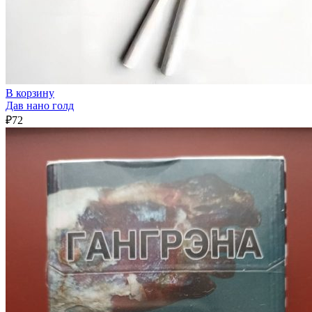
В корзину
Дав нано голд
₽
72