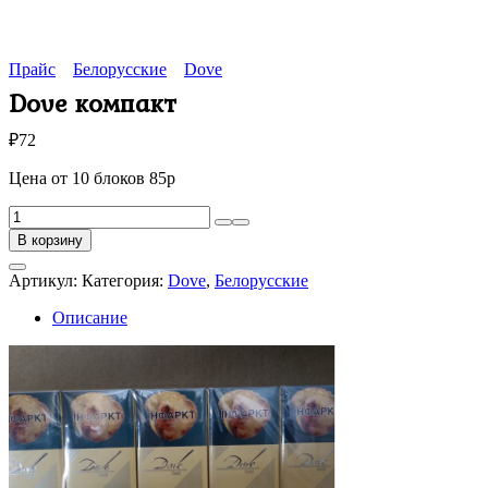
Прайс
Белорусские
Dove
Dove компакт
₽
72
Цена от 10 блоков 85р
Количество
товара
В корзину
Dove
компакт
Артикул:
Категория:
Dove
,
Белорусские
Описание