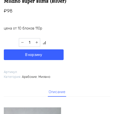
Milano super slims (silver)
₽
98
цена от 10 блоков 110р
Количество
товара
Milano
В корзину
super
slims
(silver)
Артикул:
Категория:
Арабские
,
Милано
Описание