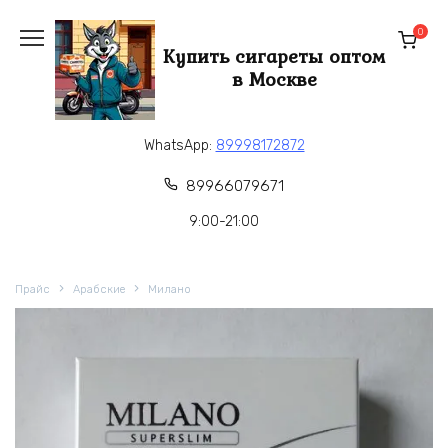
Перейти
к
0
Купить сигареты оптом
содержанию
в Москве
WhatsApp:
89998172872
89966079671
9:00-21:00
Прайс
Арабские
Милано